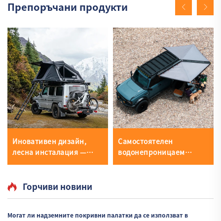
Препоръчани продукти
Иновативен дизайн,
Самостоятелен
лесна инсталация —
водонепроницаем
твърд черупков чадър за
шатър-навес за
покрива
автомобил с обхват 270
градуса
Горчиви новини
Могат ли надземните покривни палатки да се използват в