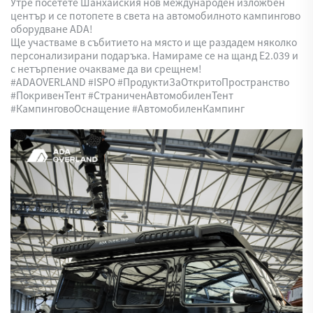
Утре посетете Шанхайския нов международен изложбен
център и се потопете в света на автомобилното кампингово
оборудване ADA!
Ще участваме в събитието на място и ще раздадем няколко
персонализирани подаръка. Намираме се на щанд E2.039 и
с нетърпение очакваме да ви срещнем!
#ADAOVERLAND #ISPO #ПродуктиЗаОткритоПространство
#ПокривенТент #СтраниченАвтомобиленТент
#КампинговоОснащение #АвтомобиленКампинг