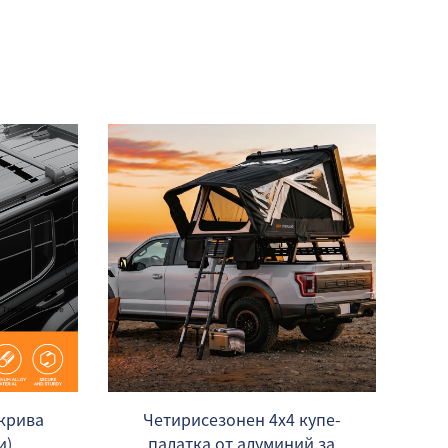
окрива
Четирисезонен 4x4 купе-
и)
палатка от алуминий за