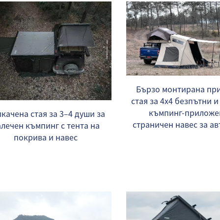
Бързо монтирана пр
стая за 4x4 безпътни 
къмпинг-приложе
качена стая за 3–4 души за
страничен навес за а
алечен къмпинг с тента на
покрива и навес