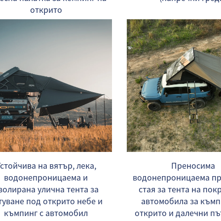
открито
стойчива на вятър, лека,
Преносима
водонепроницаема и
водонепроницаема пр
золирана улична тента за
стая за тента на пок
туване под открито небе и
автомобила за къмп
къмпинг с автомобил
открито и далечни п