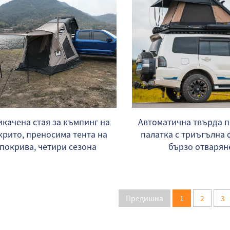
качена стая за къмпинг на
Автоматична твърда 
крито, преносима тента на
палатка с триъгълна
покрива, четири сезона
бързо отварян
Предишна
1
2
3