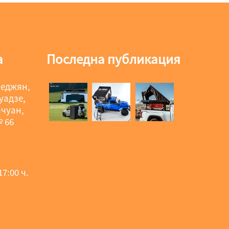
а
Последна публикация
жеджян,
уадзе,
чуан,
 66
7:00 ч.