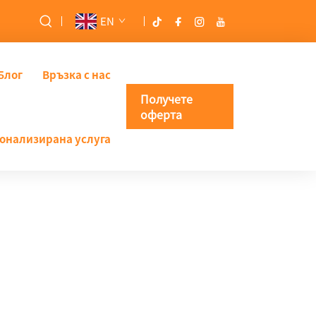
EN
Блог
Връзка с нас
Получете
оферта
онализирана услуга