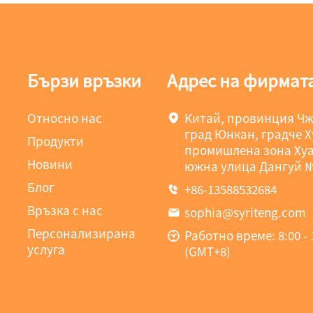
Бързи връзки
Адрес на фирмат
Относно нас
Китай, провинция Ч
град Юнкан, градче Х
Продукти
промишлена зона Хуа
Новини
южна улица Дангуй №
Блог
+86-13588532684
Връзка с нас
sophia@syriteng.com
Персонализирана
Работно време: 8:00 - 1
услуга
(GMT+8)