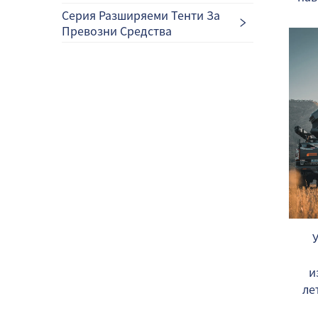
Серия Разширяеми Тенти За
Превозни Средства
У
и
ле