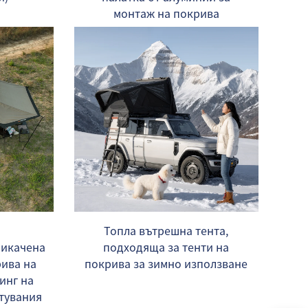
монтаж на покрива
Топла вътрешна тента,
икачена
подходяща за тенти на
рива на
покрива за зимно използване
инг на
ътувания