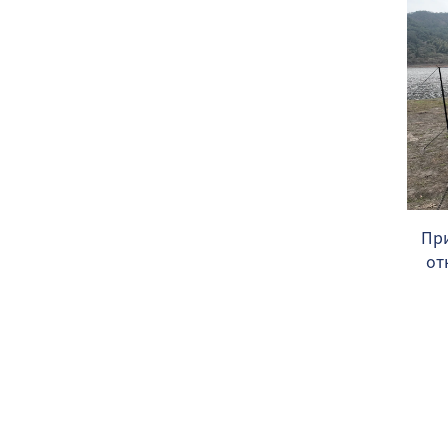
При
от