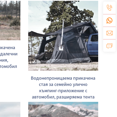
икачена
и далечни
ния,
втомобил
Водонепроницаема прикачена
стая за семейно улично
къмпинг-приложение с
автомобил, разширяема тента