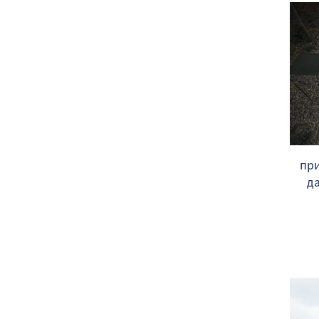
при
д