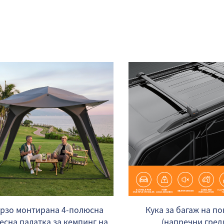
рзо монтирана 4-полюсна
Кука за багаж на п
есна палатка за кемпинг на
(напречни гред