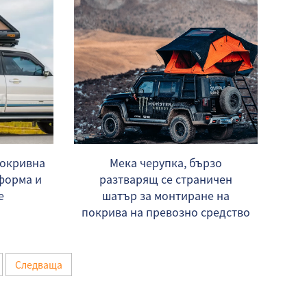
покривна
Мека черупка, бързо
 форма и
разтварящ се страничен
е
шатър за монтиране на
покрива на превозно средство
Следваща