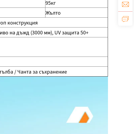
95кг
Жълто
топ конструкция
во на дъжд (3000 мм), UV защита 50+
тълба / Чанта за съхранение