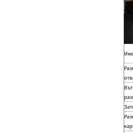
Име
Раз
отв
Въ
раз
Зат
Раз
кар