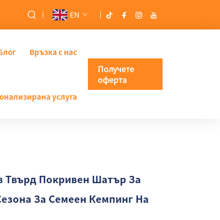
EN
Блог
Връзка с нас
Получете
оферта
онализирана услуга
 Твърд Покривен Шатър За
Сезона За Семеен Кемпинг На