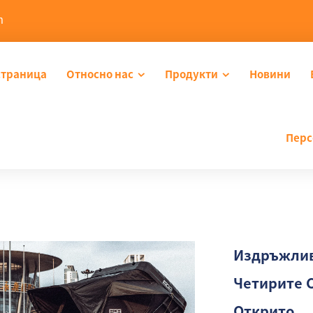
m
страница
Относно нас
Продукти
Новини
Перс
Издръжлив
Четирите 
Открито