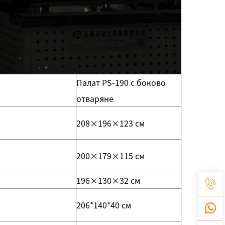
Палат PS-190 с боково
отваряне
208×196×123 см
200×179×115 см
196×130×32 см
206*140*40 см