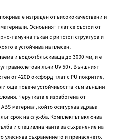
 покрива е изграден от висококачествени и
материали. Основният плат се състои от
ерно-памучна тъкан с рипстоп структура и
която е устойчива на плесен,
аема и водоотблъскваща до 3000 мм, и е
 ултравиолетови лъчи UV 50+. Външният
отен от 420D оксфорд плат с PU покритие,
или още повече устойчивостта към външни
ловия. Черупката е изработена от
ABS материал, който осигурява здрава
лъг срок на служба. Комплектът включва
тълба и специална чанта за съхранение на
то улеснява съхранението и пренасянето.