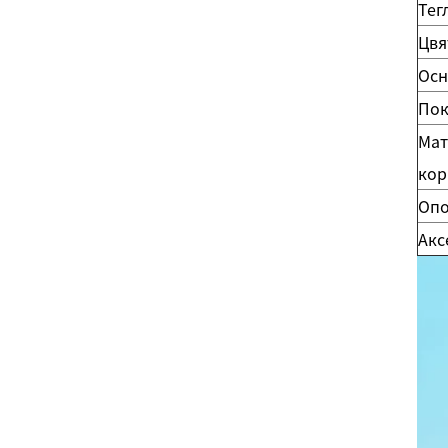
Тег
Цвя
Осн
Пок
Мат
кор
Опо
Акс