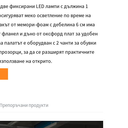
 две фиксирани LED лампи с дължина 1
осигуряват меко осветление по време на
акът от мемори-фоам с дебелина 6 см има
 фланел и дъно от оксфорд плат за удобен
ва палатът е оборудван с 2 чанти за обувки
 прозорци, за да се разширят практичните
зползване на открито.
Препоръчани продукти