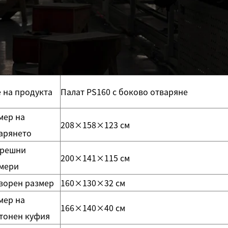
 на продукта
Палат PS160 с боково отваряне
мер на
208×158×123 см
арянето
трешни
200×141×115 см
мери
ворен размер
160×130×32 см
мер на
166×140×40 см
тонен куфия