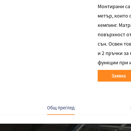
Монтирани са
метър, които 
кемпинг. Матр
повърхност от
сън. Освен то
и 2 пръчки за
функции при и
Заявка
Общ преглед