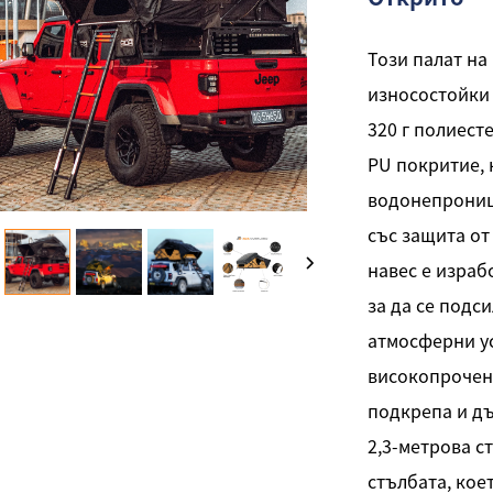
Този палат на
износостойки 
320 г полиест
PU покритие, 
водонепрониц
със защита от
навес е израб
за да се подс
атмосферни ус
високопрочен 
подкрепа и дъ
2,3-метрова с
стълбата, кое