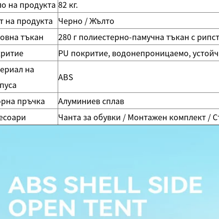
ло на продукта
82 кг.
т на продукта
Черно / Жълто
овна тъкан
280 г полиестерно-памучна тъкан с рипс
ритие
PU покритие, водонепроницаемо, устойчи
ериал на
ABS
пуса
рна пръчка
Алуминиев сплав
есоари
Чанта за обувки / Монтажен комплект / С