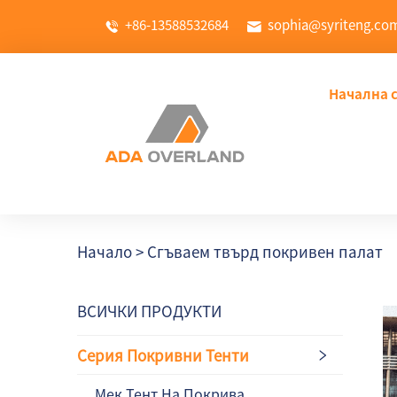
+86-13588532684
sophia@syriteng.co
Начална 
Начало >
Сгъваем твърд покривен палат
ВСИЧКИ ПРОДУКТИ
Серия Покривни Тенти
Мек Тент На Покрива